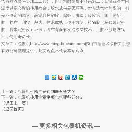
需带蒸汽熨斗等加工工具），但是墙面阴角不容易施工；高温或者室内
温度过高会影响使用寿命；胶水成份是否环保，对布透气性的影响，都
是不确定的因素，高温容易融胶，起鼓，脱落；冷胶施工施工需要上
胶、挂布、刮实、裁边。技术成熟，使用方便，植物胶（马铃薯淀粉
胶、糯米淀粉胶）环保，墙布背面有发泡涂层技术，上胶不影响透气
性，使用寿命长。
文章由：包覆机http://www.mingde-china.com佛山市顺德区康倍力机械
有限公司整理提供，此文观点不代表本站观点
上一篇
：包覆机价格的差距到底有多大？
下一篇
：包覆机使用注意事项包括哪些部分？
【返回上一页】
【返回首页】
— 更多相关包覆机资讯 —