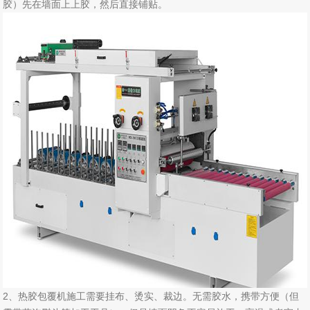
胶）先在墙面上上胶，然后直接铺贴。
2、热胶包覆机施工需要挂布、烫实、裁边。无需胶水，携带方便（但