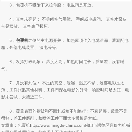
3，包覆机不吸附下来拉伸膜︰ 电磁阀是开放。
4，真空未亮起︰ 不关闭空气屏障、 手阀或电磁阀、 真空水泵皮
带是松散、 真空表已损坏。
5，
包覆机
绊倒的主电源开关︰ 加热屋顶传入电缆泄漏，泄漏配电
箱，外部电线装置、 漏电等等。
6，发挥打破现象︰ 温度太高，加热时间过长，质量差，没有暖
气。
7，并没有到位︰ 不足的真空，泄漏，温度不够，这部电影是太
薄，工件张贴其他材料，工件凹深在电影的升降，响应时间是太短，电
影未尝试，太接近工件。
8，覆盖表面的褶皱和不顺利或角不能换行︰不直起腰，质量不是
很好，差工件磨削，胶喷涂工件下面太多模板是太低。
文章由：包覆机http://www.mingde-china.com佛山市顺德区康倍力机械